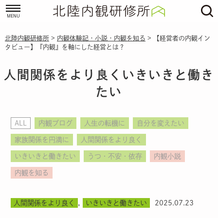
北陸内観研修所
>
内観体験記・小説・内観を知る
>
【経営者の内観イン
タビュー】『内観』を軸にした経営とは？
人間関係をより良くいきいきと働き
たい
ALL
内観ブログ
人生の転機に
自分を変えたい
家族関係を円満に
人間関係をより良く
いきいきと働きたい
うつ・不安・依存
内観小説
内観を知る
,
人間関係をより良く
いきいきと働きたい
2025.07.23