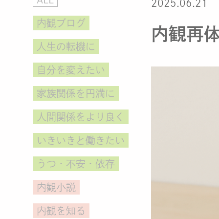
2025.06.21
内観ブログ
内観再
人生の転機に
自分を変えたい
家族関係を円満に
人間関係をより良く
いきいきと働きたい
うつ・不安・依存
内観小説
内観を知る