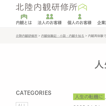
内観とは
法人のお客様
個人のお客様
企業
北陸内観研修所
>
内観体験記・小説・内観を知る
>
内観再体験
人
CATEGORIES
人生の転機に
ALL