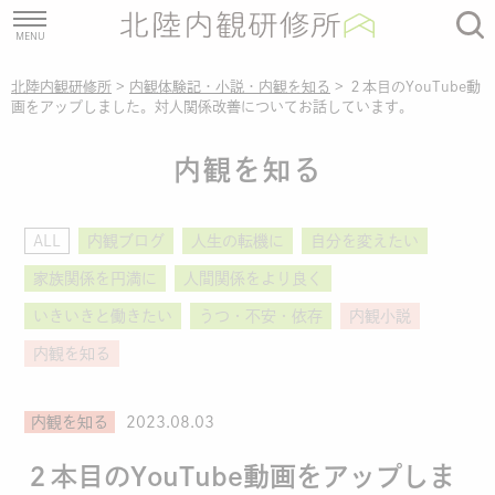
北陸内観研修所
>
内観体験記・小説・内観を知る
>
２本目のYouTube動
画をアップしました。対人関係改善についてお話しています。
内観を知る
ALL
内観ブログ
人生の転機に
自分を変えたい
家族関係を円満に
人間関係をより良く
いきいきと働きたい
うつ・不安・依存
内観小説
内観を知る
内観を知る
2023.08.03
２本目のYouTube動画をアップしま