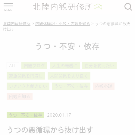
北陸内観研修所
>
内観体験記・小説・内観を知る
>
うつの悪循環から抜
け出す
うつ・不安・依存
ALL
内観ブログ
人生の転機に
自分を変えたい
家族関係を円満に
人間関係をより良く
いきいきと働きたい
うつ・不安・依存
内観小説
内観を知る
うつ・不安・依存
2020.01.17
うつの悪循環から抜け出す