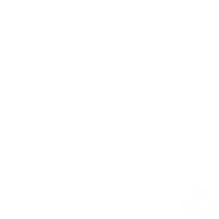
内観とは
法人のお客様
個人のお客様
企業
北陸内観研修所
>
2022年
>
3月
CATEGORIES
ALL