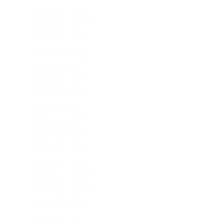
2020年11月
2020年7月
2020年6月
2020年5月
2020年4月
2020年3月
2020年2月
2020年1月
2019年12月
2019年11月
2019年8月
2019年7月