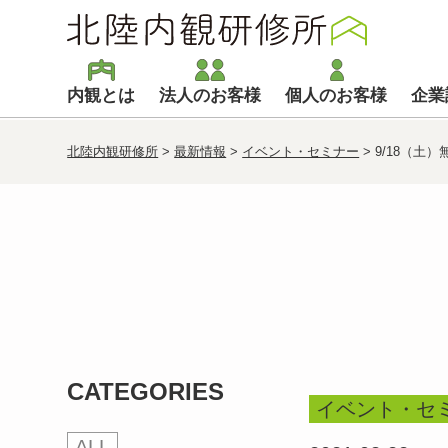
内観とは
法人のお客様
個人のお客様
企業
北陸内観研修所
>
最新情報
>
イベント・セミナー
>
9/18（
CATEGORIES
イベント・セ
ALL