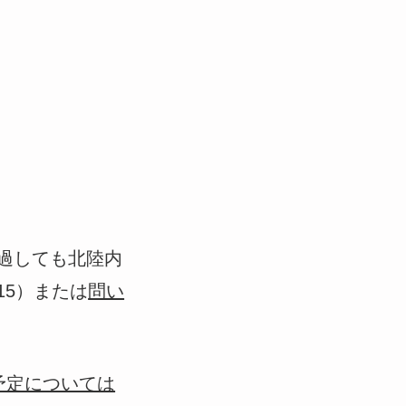
過しても北陸内
15）または
問い
予定については