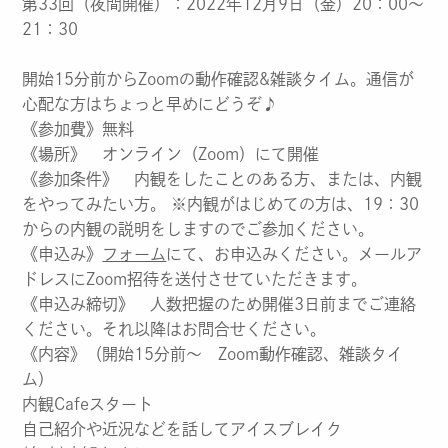
第33回（夜間開催）：2022年12月9日（金）20：00～
21：30
開始15分前からZoomの動作確認&雑談タイム。通信が
心配な方はちょっと早めにどうぞ♪
《参加費》無料
《場所》 オンライン（Zoom）にて開催
《参加条件》 内観をしたことのある方、または、内観
をやってみたい方。 ※内観がはじめての方は、19：30
からの内観の説明をしますのでご参加ください。
《申込み》
フォーム
にて、お申込みください。メールア
ドレスにZoom招待を送付させていただきます。
《申込み締切》 人数把握のため開催3日前までご連絡
ください。それ以降はお問合せください。
《内容》（開始15分前～ Zoom動作確認、雑談タイ
ム）
内観Cafeスタート
自己紹介や近況などを話してアイスブレイク